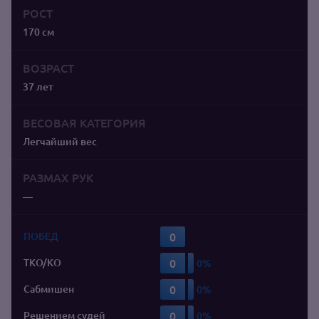
РОСТ
170 см
ВОЗРАСТ
37 лет
ВЕСОВАЯ КАТЕГОРИЯ
Легчайший вес
РАЗМАХ РУК
—
0
ПОБЕД
0
TKO/KO
0
Сабмишен
0
Решением судей