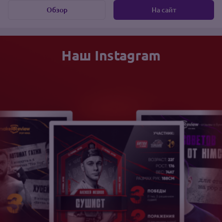
Обзор
На сайт
Наш Instagram