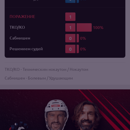
1
ПОРАЖЕНИЕ
1
TKO/KO
0
Сабмишен
0
Решением судей
TKO/KO - Техническим нокаутом / Нокаутом
Сабмишен - Болевым / Удушающим