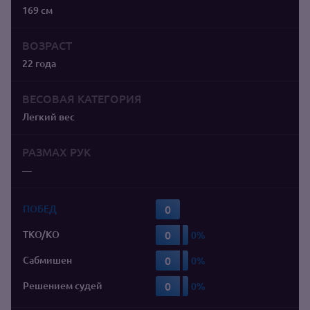
169 см
ВОЗРАСТ
22 года
ВЕСОВАЯ КАТЕГОРИЯ
Легкий вес
РАЗМАХ РУК
—
0
ПОБЕД
0
TKO/KO
0
Сабмишен
0
Решением судей