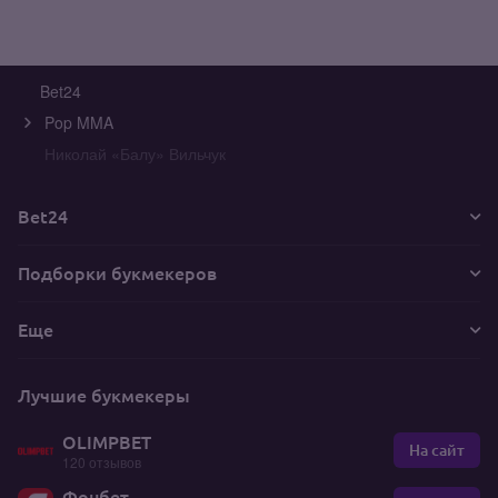
Bet24
Pop MMA
Николай «Балу» Вильчук
Bet24
Подборки букмекеров
Еще
Лучшие букмекеры
OLIMPBET
На сайт
120 отзывов
Фонбет