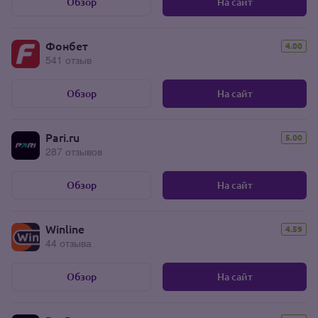
Обзор
На сайт
Фонбет
4.00
541 отзыв
Обзор
На сайт
Pari.ru
5.00
287 отзывов
Обзор
На сайт
Winline
4.59
44 отзыва
Обзор
На сайт