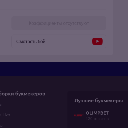
Коэффициенты отсутствуют
Смотреть бой
борки букмекеров
Лучшие букмекеры
л
OLIMPBET
и Live
120 отзывов
сы