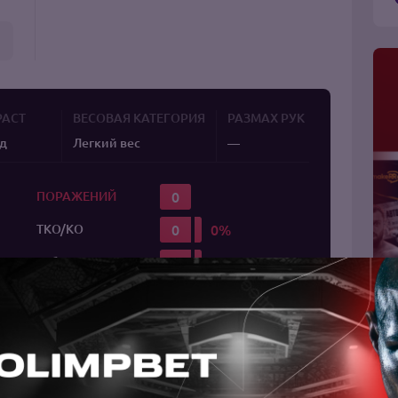
РАСТ
ВЕСОВАЯ КАТЕГОРИЯ
РАЗМАХ РУК
од
Легкий вес
—
0
ПОРАЖЕНИЙ
0
TKO/KO
0
Сабмишен
0
Решением судей