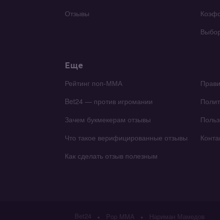
Отзывы
Коэф
Выбор
Еще
Рейтинг поп-ММА
Прави
Bet24 — против игромании
Полит
Зачем букмекерам отзывы
Польз
Что такое верифицированные отзывы
Конта
Как сделать отзыв полезным
Bet24
Pop MMA
Нариман Мамедов