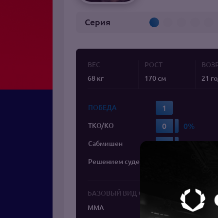
Серия
ВЕС
РОСТ
ВОЗ
68 кг
170 см
21 г
1
ПОБЕДА
0
TKO/KO
0
Сабмишен
1
Решением судей
БАЗОВЫЙ ВИД СПОРТА
ММА