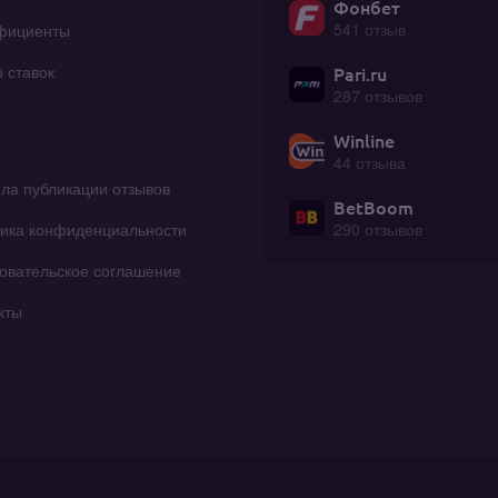
Фонбет
541 отзыв
фициенты
 ставок
Pari.ru
287 отзывов
Winline
44 отзыва
ла публикации отзывов
BetBoom
ика конфиденциальности
290 отзывов
овательское соглашение
кты