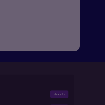
На сайт