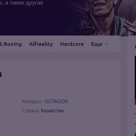
, а также другая
& Boxing
Alfreality
Hardcore
Еще
в
Контракт:
OCTAGON
Страна:
Казахстан