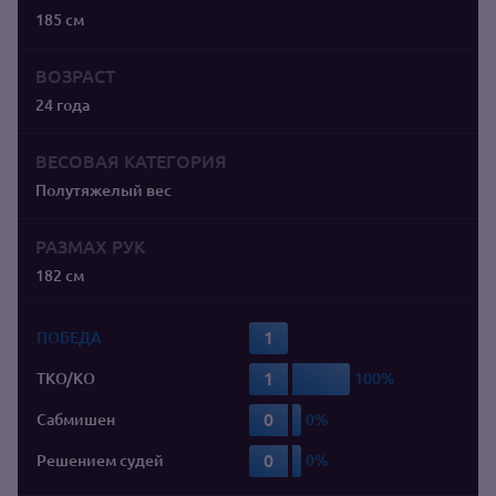
185 см
ВОЗРАСТ
24 года
ВЕСОВАЯ КАТЕГОРИЯ
Полутяжелый вес
РАЗМАХ РУК
182 см
1
ПОБЕДА
1
TKO/KO
0
Сабмишен
0
Решением судей