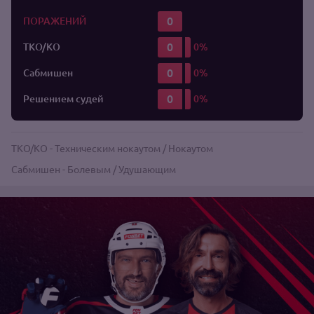
0
ПОРАЖЕНИЙ
0
TKO/KO
0
Сабмишен
0
Решением судей
TKO/KO - Техническим нокаутом / Нокаутом
Сабмишен - Болевым / Удушающим