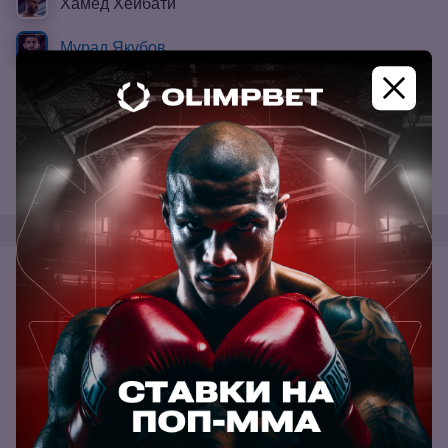
Хамед Хейбати
Мурад Якубов
Коэффициенты отсутствуют
Смотреть бой
Ставки на поп ММА