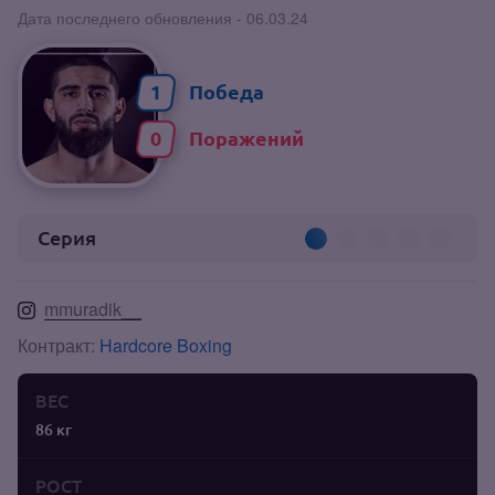
Дата последнего обновления - 06.03.24
1
0
Серия
mmuradik__
Контракт:
Hardcore Boxing
ВЕС
86 кг
РОСТ