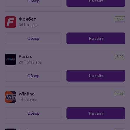
Обзор
На сайт
Фонбет
4.00
541 отзыв
Обзор
На сайт
Pari.ru
5.00
287 отзывов
Обзор
На сайт
Winline
4.59
44 отзыва
Обзор
На сайт