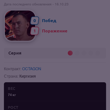
Дата последнего обновления - 16.10.23
0
1
Серия
Контракт:
OCTAGON
Страна:
Киргизия
ВЕС
74 кг
РОСТ