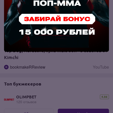
Top Dog, Hardcore, кулачные бои - 5 советов от
Kimchi
bookmakeRReview
YouTube
Топ букмекеров
OLIMPBET
4.86
120 отзывов