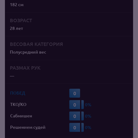
182 см
ВОЗРАСТ
28 лет
ВЕСОВАЯ КАТЕГОРИЯ
Полусредний вес
РАЗМАХ РУК
—
0
ПОБЕД
0
TKO/KO
0
Сабмишен
0
Решением судей