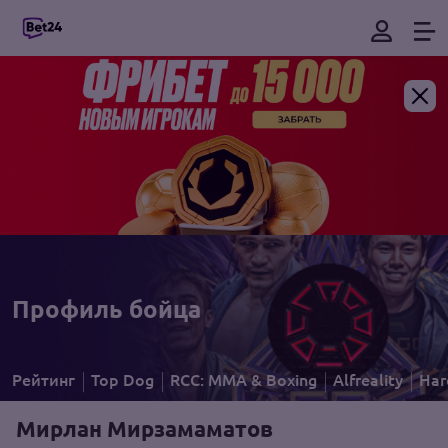
Профиль бойца
Рейтинг
Top Dog
RCC: MMA & Boxing
Alfreality
Har
Мирлан Мирзамаматов