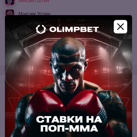
Михаил Штин
Максим Усоян
Коэффициенты отсутствуют
Смотреть бой
Ставки на поп ММА