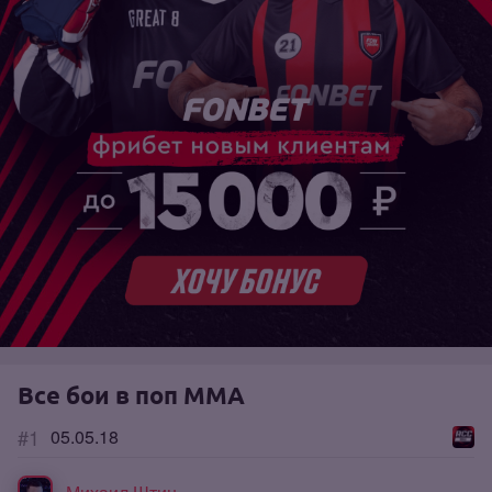
Все бои в поп ММА
#1
05.05.18