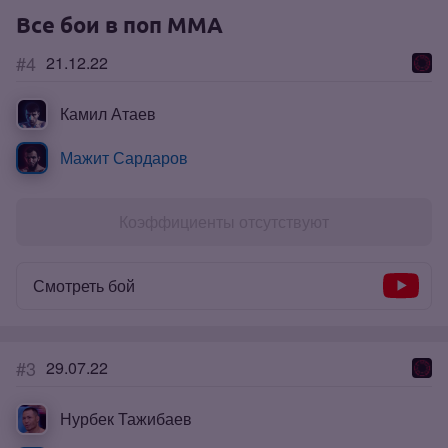
Все бои в поп ММА
#4
21.12.22
Камил Атаев
Мажит Сардаров
Коэффициенты отсутствуют
Смотреть бой
#3
29.07.22
Нурбек Тажибаев