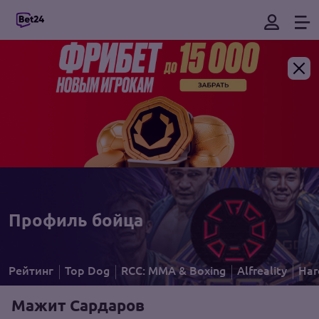
Профиль бойца
Рейтинг
Top Dog
RCC: MMA & Boxing
Alfreality
Har
Мажит Сардаров