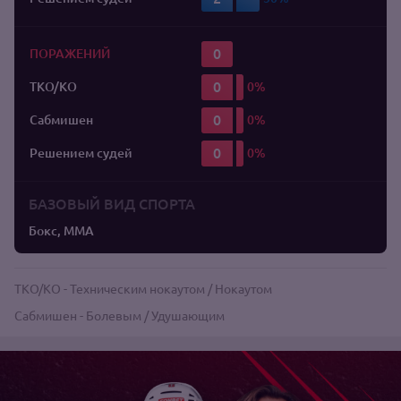
0
ПОРАЖЕНИЙ
0
TKO/KO
0
Сабмишен
0
Решением судей
БАЗОВЫЙ ВИД СПОРТА
Бокс, ММА
TKO/KO - Техническим нокаутом / Нокаутом
Сабмишен - Болевым / Удушающим