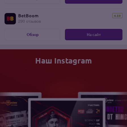
BetBoom
4.59
290 отзывов
Обзор
На сайт
Наш Instagram