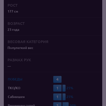
РОСТ
177 см
ВОЗРАСТ
23 года
ВЕСОВАЯ КАТЕГОРИЯ
Полулегкий вес
РАЗМАХ РУК
—
4
ПОБЕДЫ
1
TKO/KO
1
Сабмишен
2
Решением судей