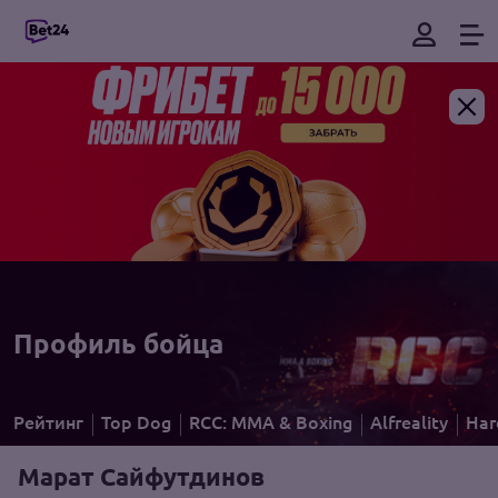
Профиль бойца
Рейтинг
Top Dog
RCC: MMA & Boxing
Alfreality
Har
Марат Сайфутдинов