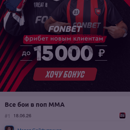
Все бои в поп ММА
#1
18.06.26