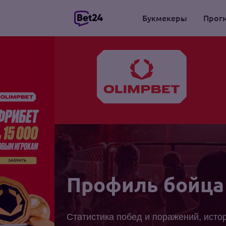
Букмекеры
Прог
Профиль бойца
Статистика побед и поражений, исто