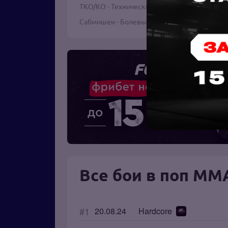
TKO/KO - Техническим нокаутом / Нокаутом
Сабмишен - Болевым / Удушающим
Все бои в поп ММ
#1
20.08.24
Hardcore