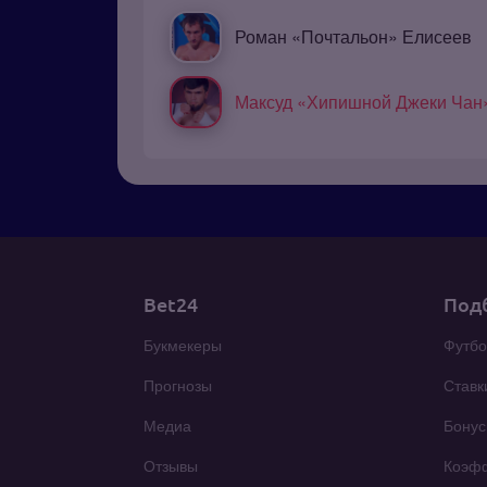
Роман «Почтальон» Елисеев
Bet24
Под
Букмекеры
Футбо
Прогнозы
Ставк
Медиа
Бону
Отзывы
Коэф