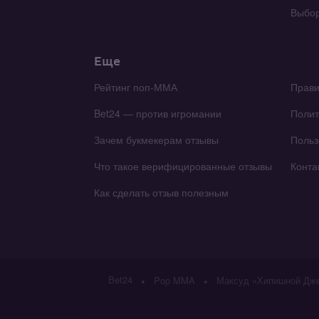
Выбор
Еще
Рейтинг поп-ММА
Прави
Bet24 — против игромании
Полит
Зачем букмекерам отзывы
Польз
Что такое верифицированные отзывы
Конта
Как сделать отзыв полезным
Bet24
Pop MMA
Максуд «Хипишной Дже