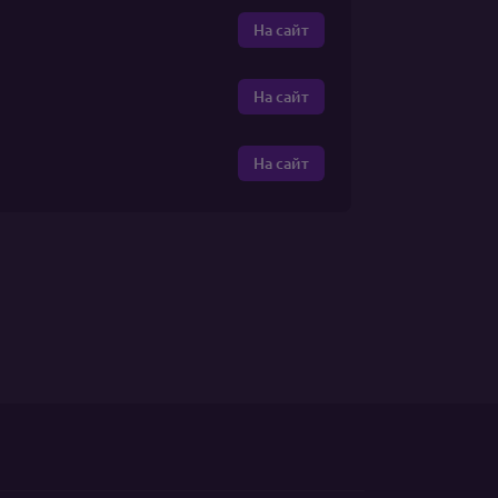
На сайт
На сайт
На сайт