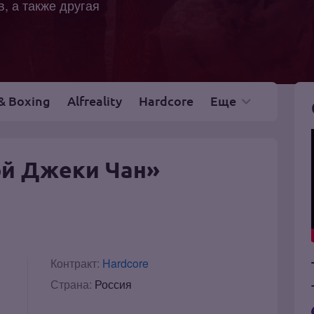
, а также другая
& Boxing
Alfreality
Hardcore
Еще
й Джеки Чан»
Контракт:
Hardcore
Страна:
Россия