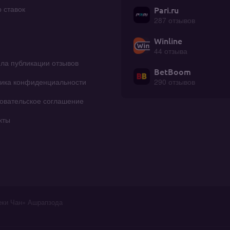
 ставок
Pari.ru
287 отзывов
Winline
44 отзыва
ла публикации отзывов
BetBoom
ика конфиденциальности
290 отзывов
овательское соглашение
кты
ки Чан» Ашрапзода