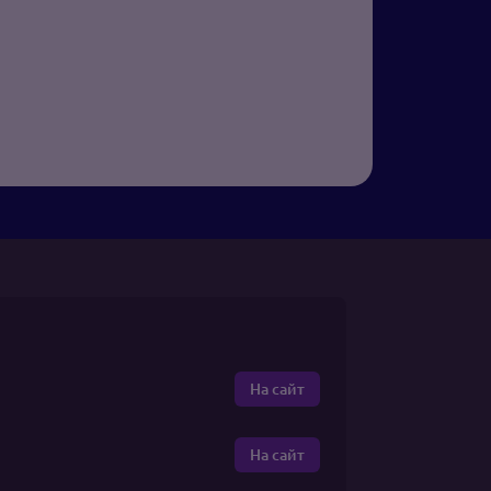
На сайт
На сайт