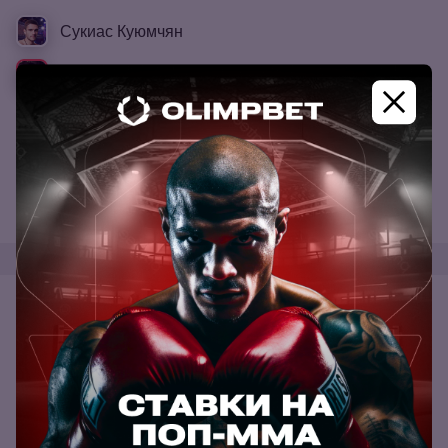
Сукиас Куюмчян
Максим Вотев
Коэффициенты отсутствуют
Смотреть бой
Ставки на поп ММА