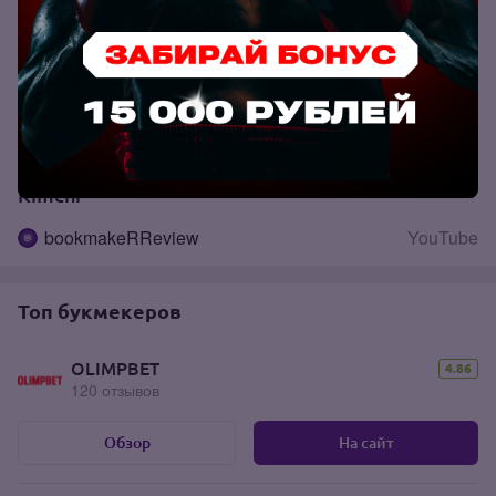
Top Dog, Hardcore, кулачные бои - 5 советов от
Kimchi
bookmakeRReview
YouTube
Топ букмекеров
OLIMPBET
4.86
120 отзывов
Обзор
На сайт