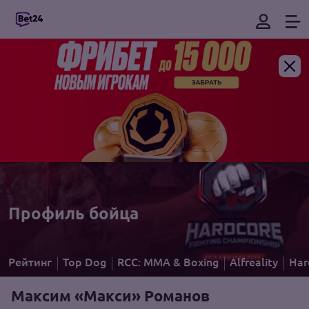
Профиль бойца
Рейтинг
Top Dog
RCC: MMA & Boxing
Alfreality
Har
Максим «Макси» Романов