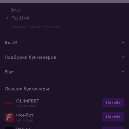
Bet24
Pop MMA
Максим «Макси» Романов
Bet24
Подборки букмекеров
Еще
Лучшие букмекеры
OLIMPBET
На сайт
120 отзывов
Фонбет
На сайт
541 отзыв
Pari.ru