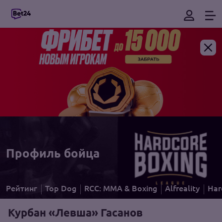
Профиль бойца
Рейтинг
Top Dog
RCC: MMA & Boxing
Alfreality
Har
Курбан «Левша» Гасанов