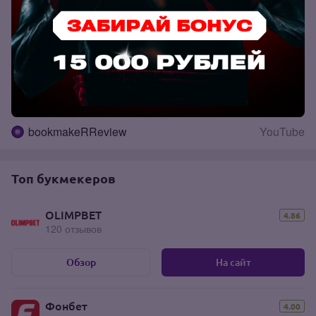
Top Dog, Hardcore, кулачные бои - 5 советов от
Kimchi
bookmakeRReview
YouTube
Топ букмекеров
OLIMPBET
4.86
120 отзывов
Обзор
На сайт
Фонбет
4.00