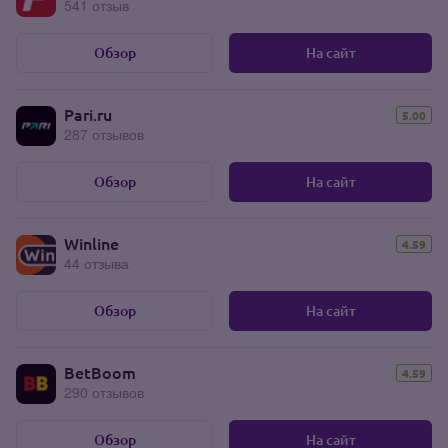
541 отзыв
Обзор
На сайт
Pari.ru
5.00
287 отзывов
Обзор
На сайт
Winline
4.59
44 отзыва
Обзор
На сайт
BetBoom
4.59
290 отзывов
Обзор
На сайт