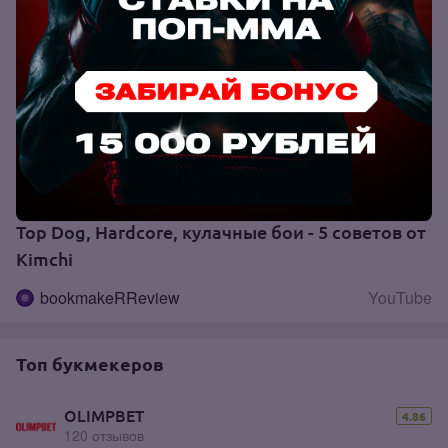
Top Dog, Hardcore, кулачные бои - 5 советов от
Kimchi
bookmakeRReview
YouTube
Топ букмекеров
OLIMPBET
4.86
120 отзывов