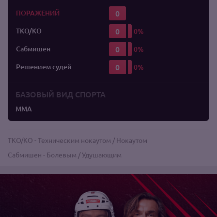
0
ПОРАЖЕНИЙ
0
TKO/KO
0
Сабмишен
0
Решением судей
БАЗОВЫЙ ВИД СПОРТА
ММА
TKO/KO - Техническим нокаутом / Нокаутом
Сабмишен - Болевым / Удушающим