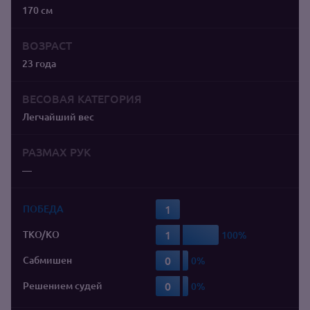
170 см
ВОЗРАСТ
23 года
ВЕСОВАЯ КАТЕГОРИЯ
Легчайший вес
РАЗМАХ РУК
—
1
ПОБЕДА
1
TKO/KO
0
Сабмишен
0
Решением судей