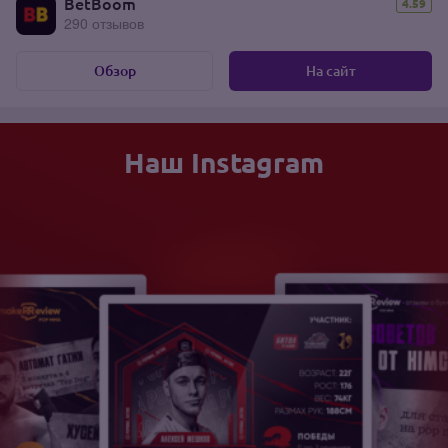
BetBoom
4.59
290 отзывов
Обзор
На сайт
Наш Instagram