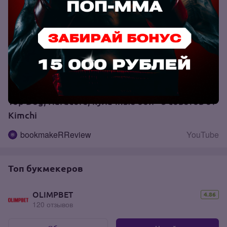
Top Dog, Hardcore, кулачные бои - 5 советов от
Kimchi
bookmakeRReview
YouTube
Топ букмекеров
OLIMPBET
4.86
120 отзывов