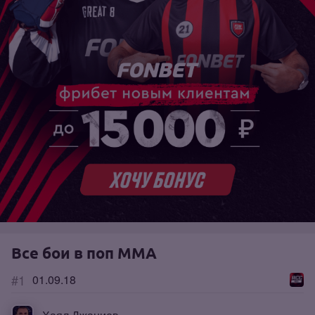
Все бои в поп ММА
#1
01.09.18