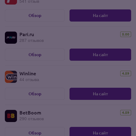
541 отзыв
Обзор
На сайт
Pari.ru
5.00
287 отзывов
Обзор
На сайт
Winline
4.59
44 отзыва
Обзор
На сайт
BetBoom
4.59
290 отзывов
Обзор
На сайт