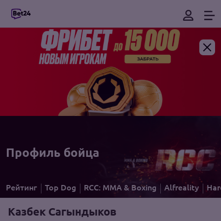
Профиль бойца
Рейтинг
Top Dog
RCC: MMA & Boxing
Alfreality
Har
Казбек Сагындыков