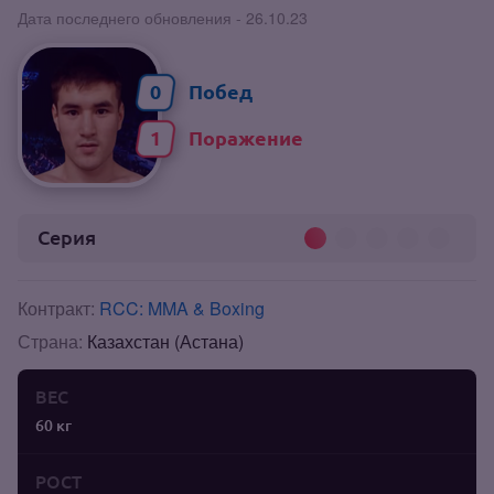
Дата последнего обновления - 26.10.23
0
1
Серия
Контракт:
RCC: MMA & Boxing
Страна:
Казахстан (Астана)
ВЕС
60 кг
РОСТ