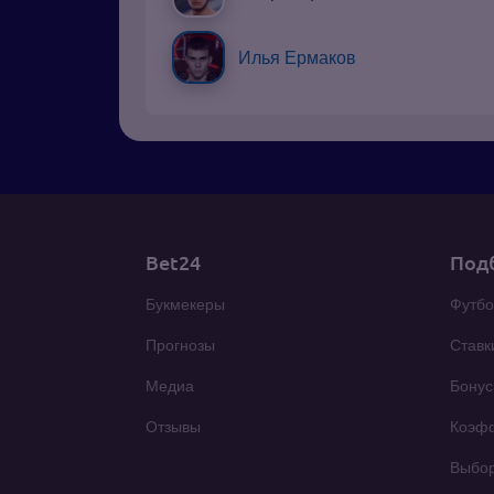
Илья Ермаков
Bet24
Под
Букмекеры
Футбо
Прогнозы
Ставк
Медиа
Бону
Отзывы
Коэф
Выбор