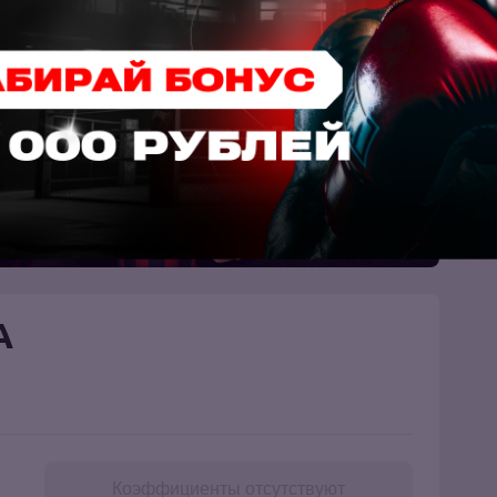
А
Коэффициенты отсутствуют