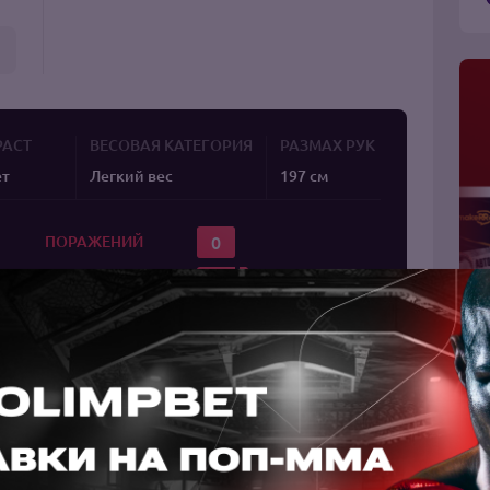
РАСТ
ВЕСОВАЯ КАТЕГОРИЯ
РАЗМАХ РУК
ет
Легкий вес
197 см
0
ПОРАЖЕНИЙ
0
TKO/KO
0
Сабмишен
0
Решением судей