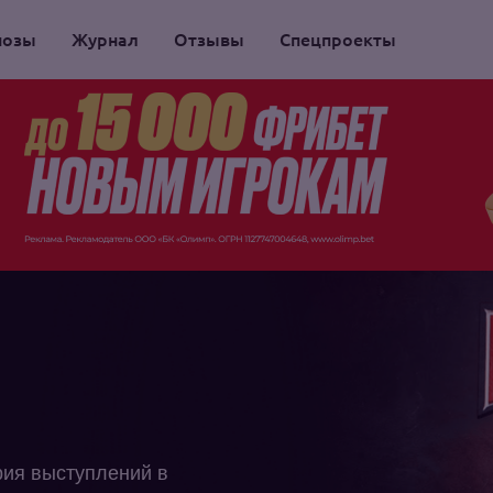
нозы
Журнал
Отзывы
Спецпроекты
рия выступлений в