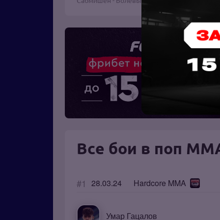
Сабмишен - Болевым / Удушающим
Все бои в поп ММ
#1
28.03.24
Hardcore MMA
Умар Гацалов