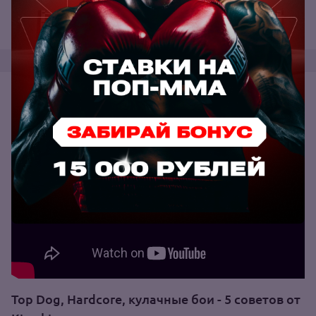
Смотреть бой
Ставки на поп ММА
Top Dog, Hardcore, кулачные бои - 5 советов от