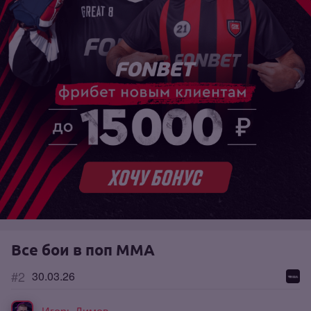
Все бои в поп ММА
#2
30.03.26