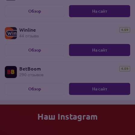
Обзор
На сайт
Winline
4.59
44 отзыва
Обзор
На сайт
BetBoom
4.59
290 отзывов
Обзор
На сайт
Наш Instagram