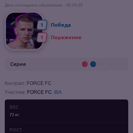
Дата последнего обновления - 05.05.25
1
1
Серия
Контракт:
FORCE FC
Участник:
FORCE FC
,
IBA
ВЕС
72 кг
РОСТ