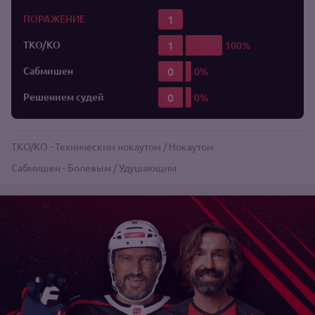
1
ПОРАЖЕНИЕ
1
TKO/KO
0
Сабмишен
0
Решением судей
TKO/KO - Техническим нокаутом / Нокаутом
Сабмишен - Болевым / Удушающим