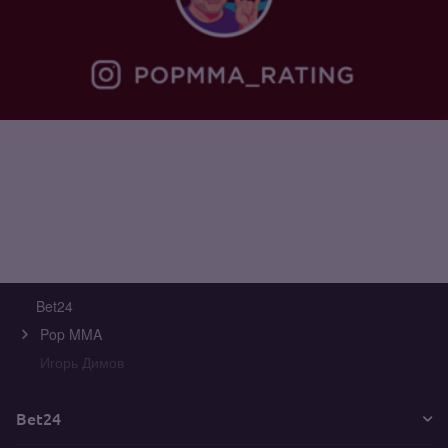
Bet24
Pop MMA
Игорь Димов
Bet24