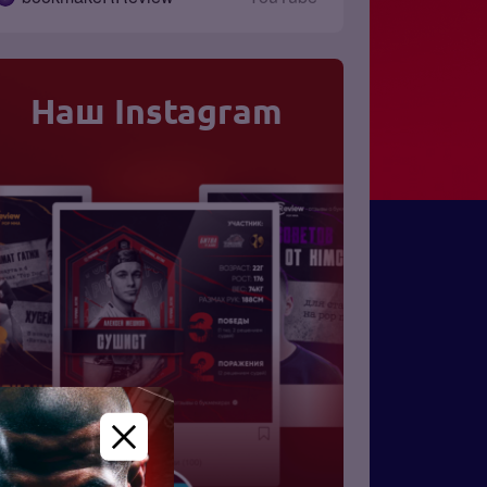
Наш Instagram