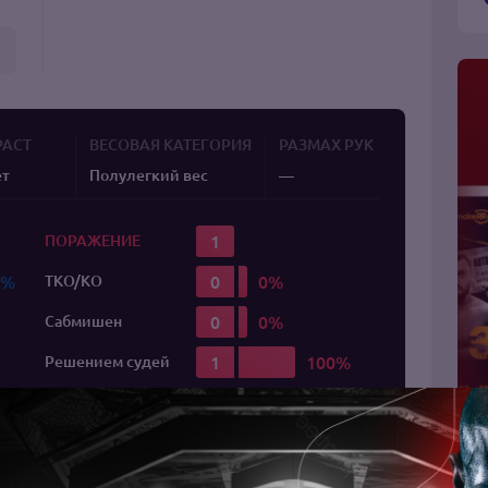
РАСТ
ВЕСОВАЯ КАТЕГОРИЯ
РАЗМАХ РУК
ет
Полулегкий вес
—
1
ПОРАЖЕНИЕ
0
TKO/KO
0
Сабмишен
1
Решением судей