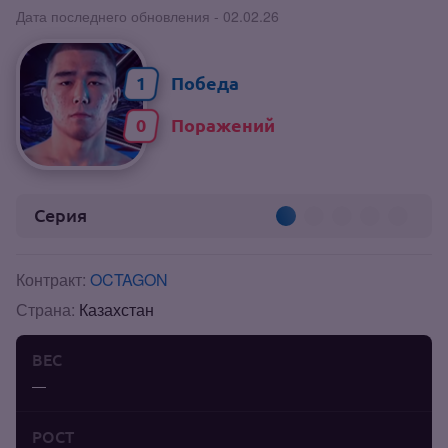
Дата последнего обновления - 02.02.26
1
0
Серия
Контракт:
OCTAGON
Страна:
Казахстан
ВЕС
—
РОСТ