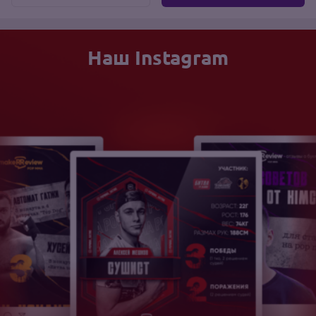
Наш Instagram