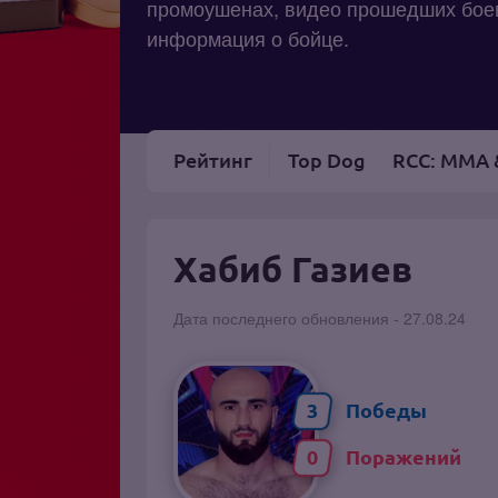
промоушенах, видео прошедших боев
информация о бойце.
Рейтинг
Top Dog
RCC: MMA 
Хабиб Газиев
Дата последнего обновления - 27.08.24
3
0