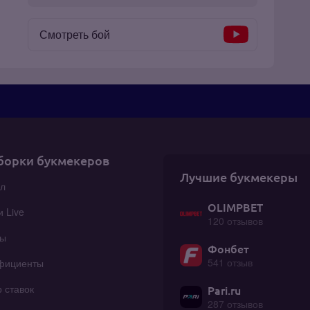
Смотреть бой
борки букмекеров
Лучшие букмекеры
л
OLIMPBET
и Live
120 отзывов
сы
Фонбет
541 отзыв
фициенты
 ставок
Pari.ru
287 отзывов