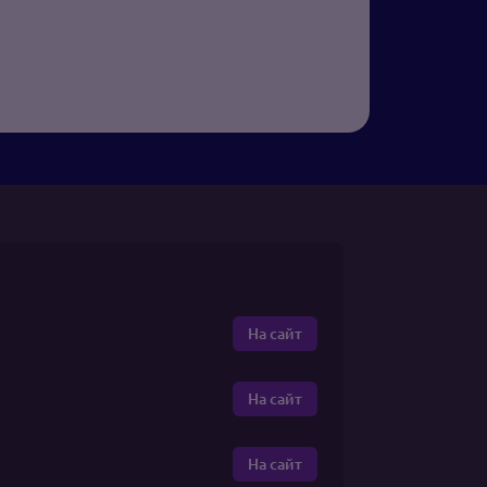
На сайт
На сайт
На сайт