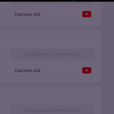
Смотреть бой
Коэффициенты отсутствуют
Смотреть бой
Коэффициенты отсутствуют