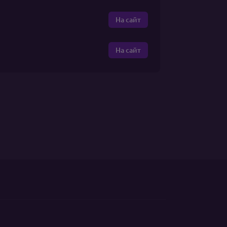
На сайт
На сайт