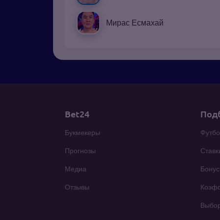
Мирас Есмахай
Bet24
Под
Букмекеры
Футбо
Прогнозы
Ставк
Медиа
Бону
Отзывы
Коэф
Выбор