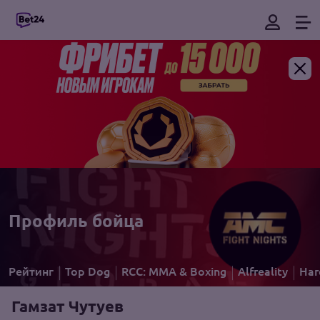
Профиль бойца
Рейтинг
Top Dog
RCC: MMA & Boxing
Alfreality
Har
Гамзат Чутуев