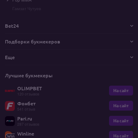
Гамзат Чутуев
Bet24
Подборки букмекеров
Еще
Лучшие букмекеры
OLIMPBET
На сайт
120 отзывов
Фонбет
На сайт
541 отзыв
Pari.ru
На сайт
287 отзывов
Winline
На сайт