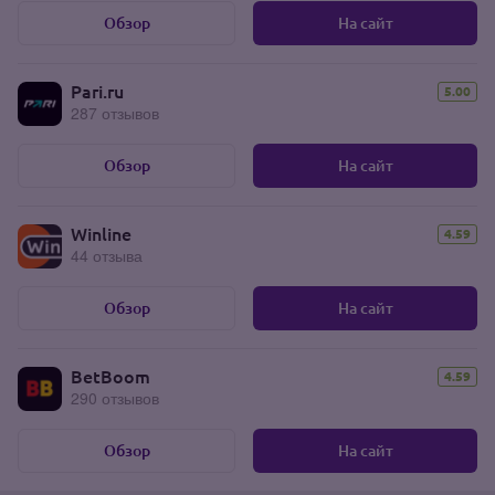
Обзор
На сайт
Pari.ru
5.00
287 отзывов
Обзор
На сайт
Winline
4.59
44 отзыва
Обзор
На сайт
BetBoom
4.59
290 отзывов
Обзор
На сайт