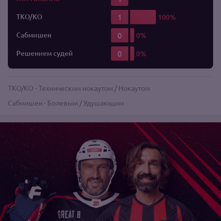
1
TKO/KO
0
Сабмишен
0
Решением судей
TKO/KO - Техническим нокаутом / Нокаутом
Сабмишен - Болевым / Удушающим