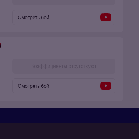
Смотреть бой
Коэффициенты отсутствуют
Смотреть бой