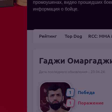
промоушенах, видео прошедших боев
информация о бойце.
Рейтинг
Top Dog
RCC: MMA 
Гаджи Омаргадж
Дата последнего обновления - 23.04.24
1
1