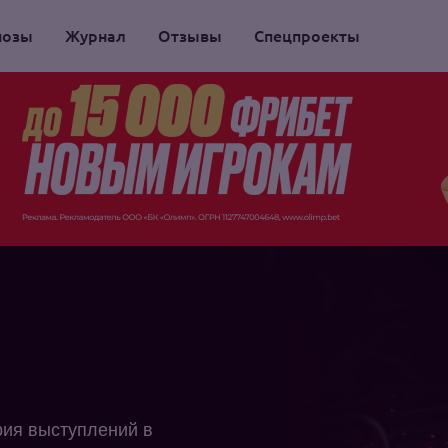
нозы
Журнал
Отзывы
Спецпроекты
рия выступлений в