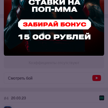
Смотреть бой
#5
29.05.23
Даниял «Т-34» Эльбаев
Федор Колтун
Коэффициенты отсутствуют
Смотреть бой
#4
20.03.23