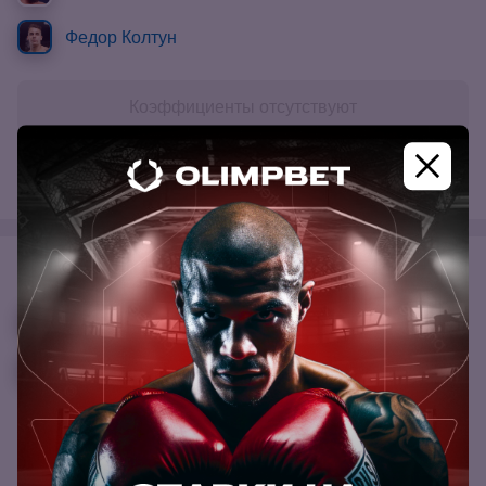
Федор Колтун
Коэффициенты отсутствуют
Смотреть бой
#6
22.07.23
Петр Романкевич
Федор Колтун
2.10
—
1.65