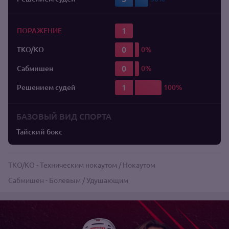
1
ПОРАЖЕНИЕ
0
TKO/KO
0
Сабмишен
1
Решением судей
БАЗОВЫЙ ВИД СПОРТА
Тайский бокс
TKO/KO - Техническим нокаутом / Нокаутом
Сабмишен - Болевым / Удушающим