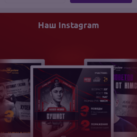
Наш Instagram