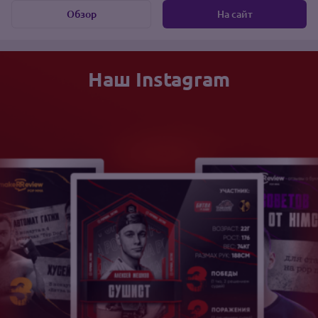
Обзор
На сайт
Наш Instagram