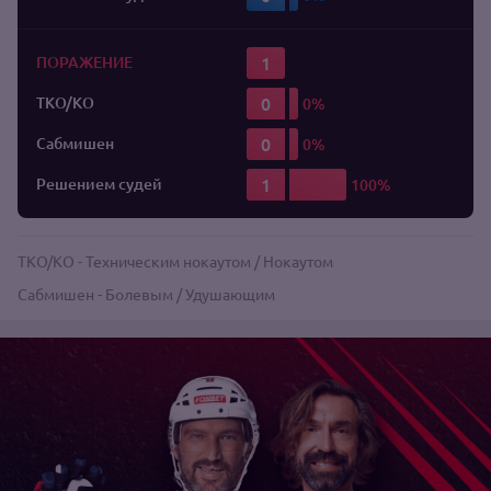
1
ПОРАЖЕНИЕ
0
TKO/KO
0
Сабмишен
1
Решением судей
TKO/KO - Техническим нокаутом / Нокаутом
Сабмишен - Болевым / Удушающим