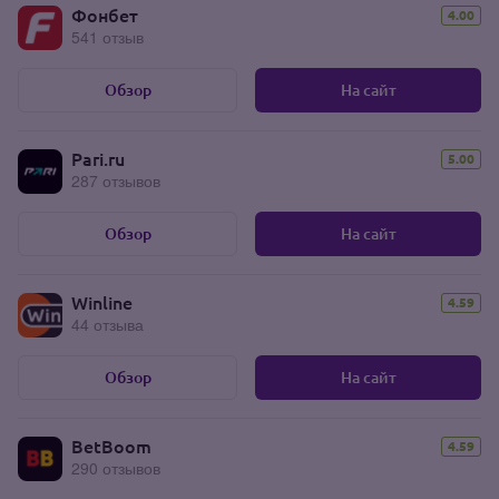
Фонбет
4.00
541 отзыв
Обзор
На сайт
Pari.ru
5.00
287 отзывов
Обзор
На сайт
Winline
4.59
44 отзыва
Обзор
На сайт
BetBoom
4.59
290 отзывов