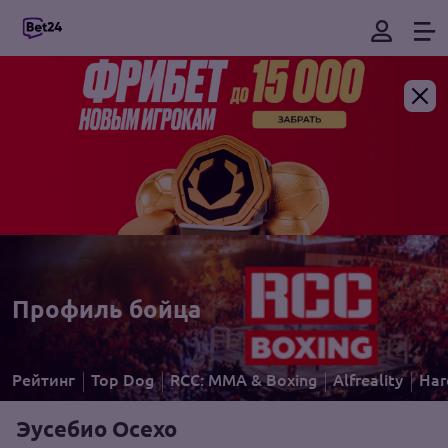
Профиль бойца
Рейтинг
Top Dog
RCC: MMA & Boxing
Alfreality
Har
Эусебио Осехо