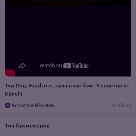
Top Dog, Hardcore, кулачные бои - 5 советов от
Kimchi
bookmakeRReview
YouTube
Топ букмекеров