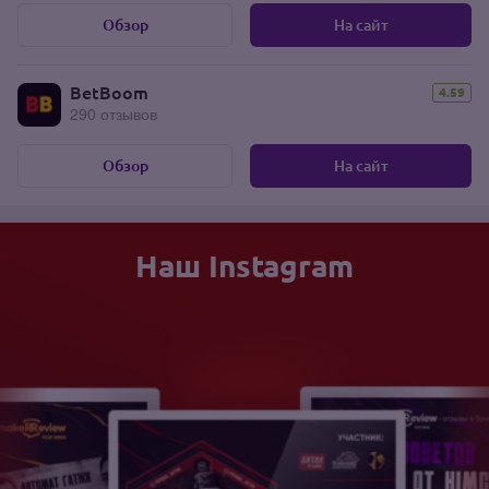
Обзор
На сайт
BetBoom
4.59
290 отзывов
Обзор
На сайт
Наш Instagram