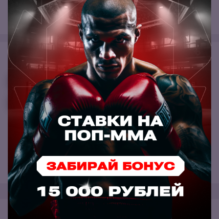
Смотреть бой
#1
05.08.23
Ерсултан Жараспек
Расул Мизамбай
Коэффициенты отсутствуют
Смотреть бой
Ставки на поп ММА