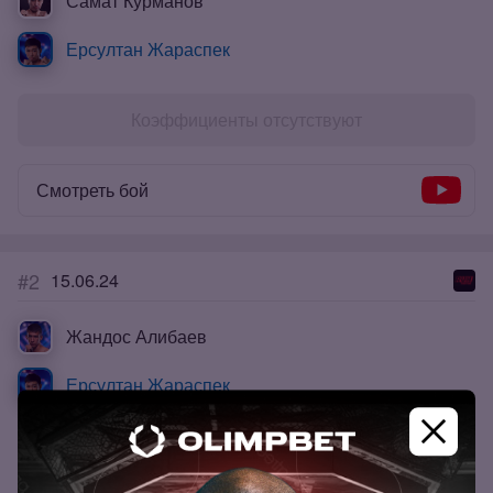
Самат Курманов
Ерсултан Жараспек
Коэффициенты отсутствуют
Смотреть бой
#2
15.06.24
Жандос Алибаев
Ерсултан Жараспек
Коэффициенты отсутствуют