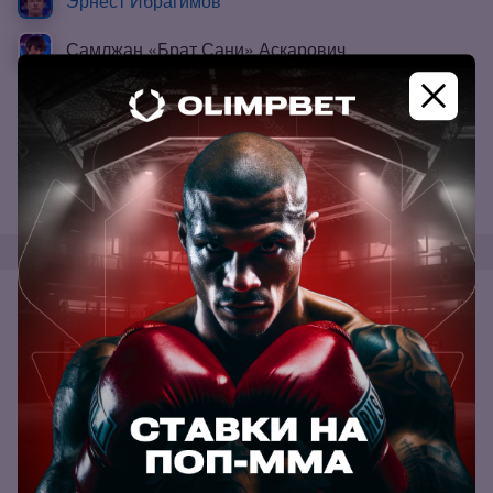
Эрнест Ибрагимов
Самлжан «Брат Сани» Аскарович
Коэффициенты отсутствуют
Смотреть бой
Ставки на поп ММА