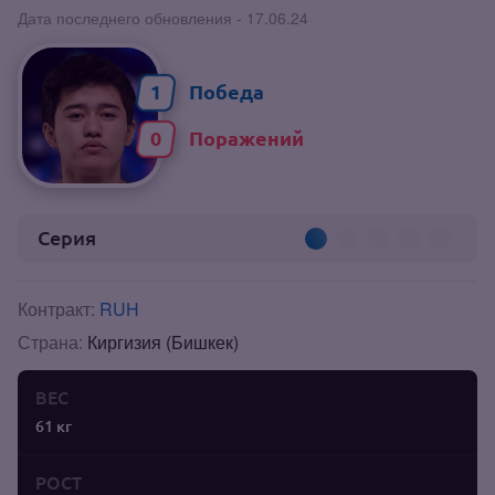
Дата последнего обновления - 17.06.24
1
0
Серия
Контракт:
RUH
Страна:
Киргизия (Бишкек)
ВЕС
61 кг
РОСТ