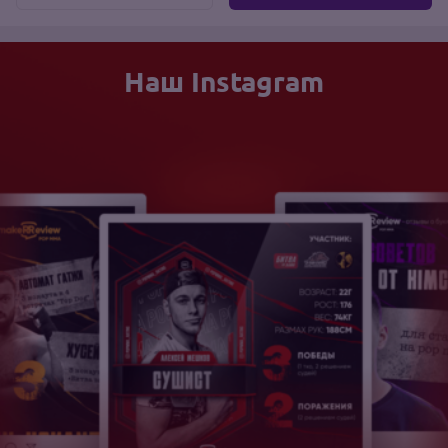
Наш Instagram