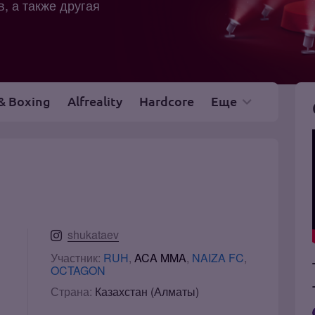
, а также другая
& Boxing
Alfreality
Hardcore
Еще
shukataev
Участник:
RUH
,
ACA MMA
,
NAIZA FC
,
OCTAGON
Страна:
Казахстан (Алматы)