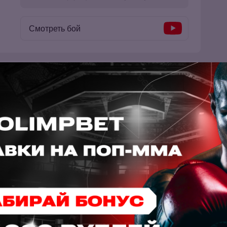
Смотреть бой
Коэффициенты отсутствуют
Смотреть бой
Коэффициенты отсутствуют