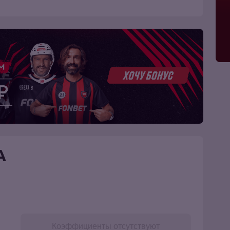
А
Коэффициенты отсутствуют