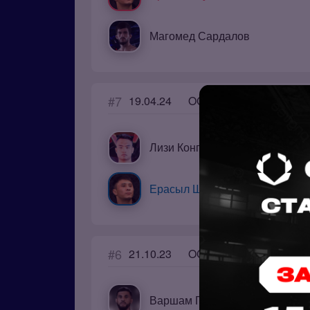
Магомед Сардалов
#7
19.04.24
OCTAGON
Лизи Конгву
Ерасыл Шукатаев
#6
21.10.23
OCTAGON
Варшам Геворгян