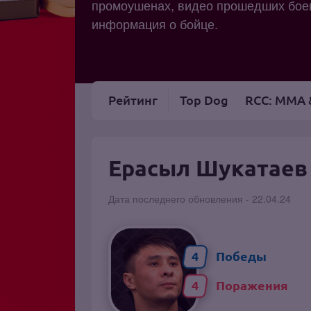
промоушенах, видео прошедших боев
информация о бойце.
Рейтинг
Top Dog
RCC: MMA 
Ерасыл Шукатаев
Дата последнего обновления - 22.04.24
4
4