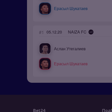
Ерасыл Шукатаев
#1
05.12.20
NAIZA FC
Аслан Утегалиев
Ерасыл Шукатаев
Bet24
Под