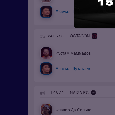
Ерасыл Шукатаев
#5
24.06.23
OCTAGON
Рустам Маммадов
Ерасыл Шукатаев
#4
11.06.22
NAIZA FC
Флавио Да Сильва