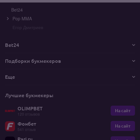
Bet24
Pop MMA
Егор Дмитриев
Bet24
Подборки букмекеров
Еще
Лучшие букмекеры
OLIMPBET
На сайт
120 отзывов
Фонбет
На сайт
541 отзыв
Pari.ru