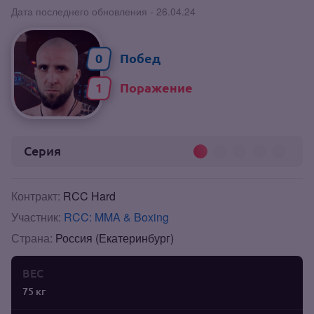
Дата последнего обновления - 26.04.24
0
1
Серия
Контракт:
RCC Hard
Участник:
RCC: MMA & Boxing
Страна:
Россия (Екатеринбург)
ВЕС
75 кг