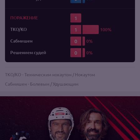
1
ПОРАЖЕНИЕ
1
TKO/KO
0
Сабмишен
0
Решением судей
TKO/KO - Техническим нокаутом / Нокаутом
Сабмишен - Болевым / Удушающим