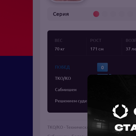
Серия
ВЕС
РОСТ
ВОЗ
70 кг
171 см
37 л
0
ПОБЕД
0
TKO/KO
0
Сабмишен
0
Решением судей
TKO/KO - Техническим нокаутом / Нокаутом