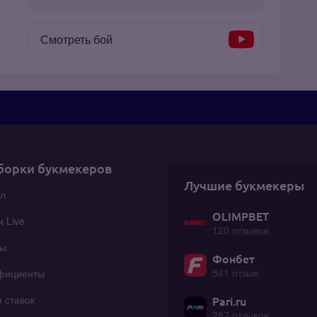
Смотреть бой
борки букмекеров
Лучшие букмекеры
л
OLIMPBET
и Live
120 отзывов
сы
Фонбет
541 отзыв
фициенты
 ставок
Pari.ru
287 отзывов