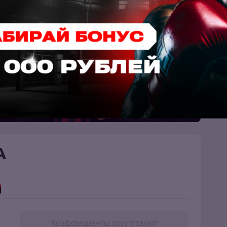
А
Коэффициенты отсутствуют