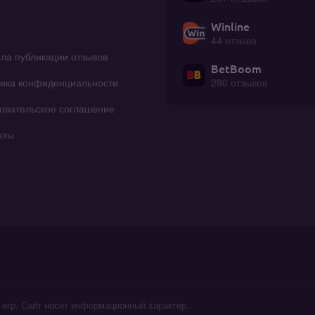
Winline
44 отзыва
ла публикации отзывов
BetBoom
ика конфиденциальности
290 отзывов
овательское соглашение
кты
м игр. Сайт носит информационный характер.