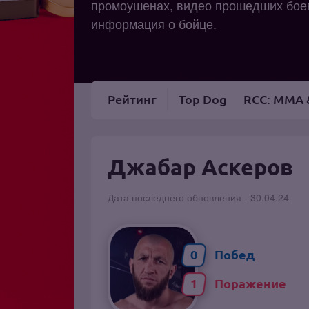
промоушенах, видео прошедших боев
информация о бойце.
Рейтинг
Top Dog
RCC: MMA 
Джабар Аскеров
Дата последнего обновления - 30.04.24
0
1