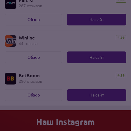
287 отзывов
Обзор
На сайт
Winline
4.59
44 отзыва
Обзор
На сайт
BetBoom
4.59
290 отзывов
Обзор
На сайт
Наш Instagram