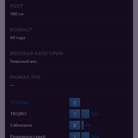
РОСТ
180 см
ВОЗРАСТ
44 года
ВЕСОВАЯ КАТЕГОРИЯ
Тяжелый вес
РАЗМАХ РУК
—
2
ПОБЕДЫ
1
TKO/KO
0
Сабмишен
1
Решением судей