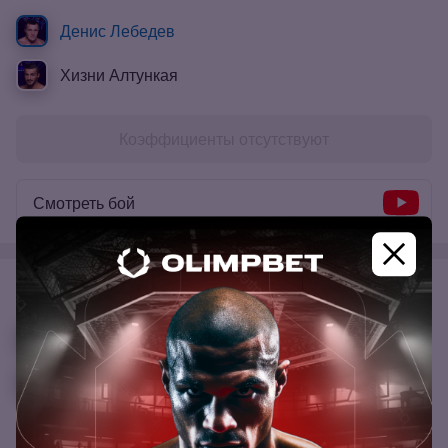
Денис Лебедев
Хизни Алтункая
Коэффициенты отсутствуют
Смотреть бой
#1
02.09.18
Денис Лебедев
Марк Флэнаган
Коэффициенты отсутствуют