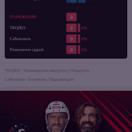
0
ПОРАЖЕНИЙ
0
TKO/KO
0
Сабмишен
0
Решением судей
TKO/KO - Техническим нокаутом / Нокаутом
Сабмишен - Болевым / Удушающим