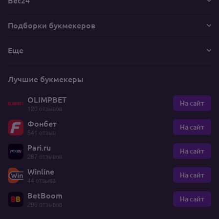
Bet24
Подборки букмекеров
Еще
Лучшие букмекеры
OLIMPBET
На сайт
120 отзывов
Фонбет
На сайт
541 отзыв
Pari.ru
На сайт
287 отзывов
Winline
На сайт
44 отзыва
BetBoom
На сайт
290 отзывов