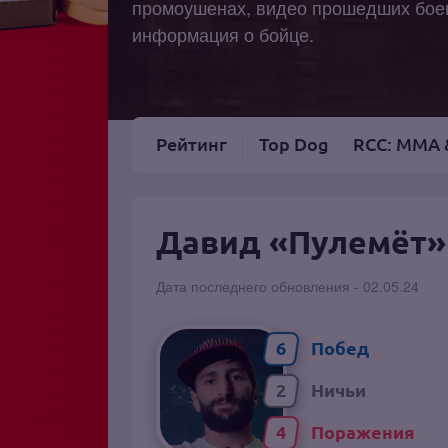
промоушенах, видео прошедших боев
информация о бойце.
Рейтинг
Top Dog
RCC: MMA 
Давид «Пулемёт»
Дата последнего обновления - 02.05.24
6
2
4