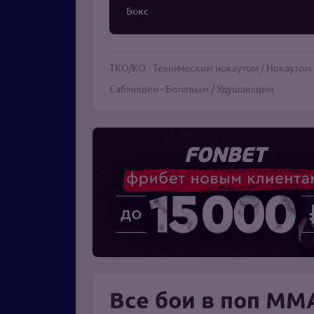
Бокс
TKO/KO - Техническим нокаутом / Нокаутом
Сабмишен - Болевым / Удушающим
Все бои в поп ММ