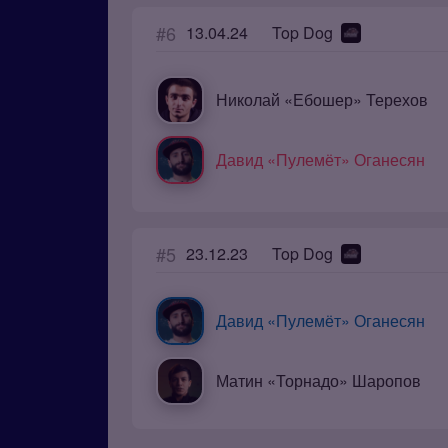
#6
13.04.24
Top Dog
Николай «Ебошер» Терехов
Давид «Пулемёт» Оганесян
#5
23.12.23
Top Dog
Давид «Пулемёт» Оганесян
Матин «Торнадо» Шаропов