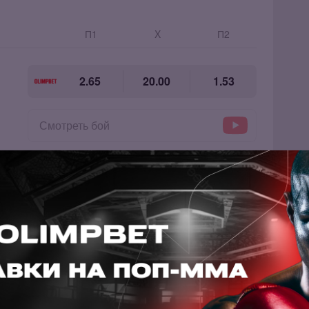
П1
X
П2
2.65
20.00
1.53
Смотреть бой
П1
X
П2
1.50
20.00
2.75
Смотреть бой