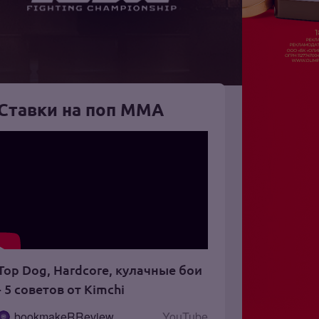
Ставки на поп ММА
Top Dog, Hardcore, кулачные бои
- 5 советов от Kimchi
bookmakeRReview
YouTube