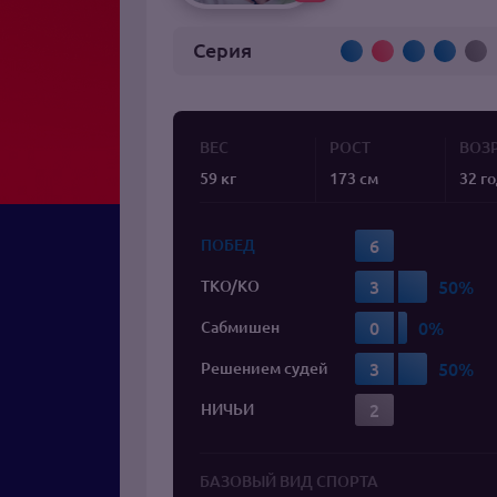
Серия
ВЕС
РОСТ
ВОЗ
59 кг
173 см
32 г
6
ПОБЕД
3
TKO/KO
0
Сабмишен
3
Решением судей
2
НИЧЬИ
БАЗОВЫЙ ВИД СПОРТА