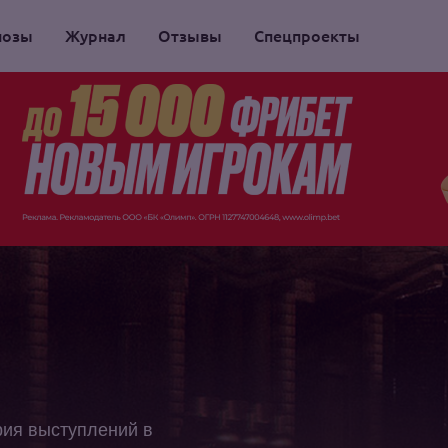
нозы
Журнал
Отзывы
Спецпроекты
рия выступлений в