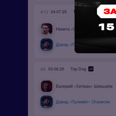
#10
24.07.25
Top Dog
Никита «Сева» Севостьянов
Давид «Пулемёт» Оганесян
#9
03.06.25
Top Dog
Валерий «Хитман» Шевырёв
Давид «Пулемёт» Оганесян