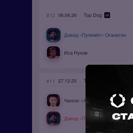
#12
06.06.26
Top Dog
Давид «Пулемёт» Оганесян
Иса Нухов
#11
27.12.25
Top Dog
Чингис «Хан» Салбырын
Давид «Пулемёт» Оганесян