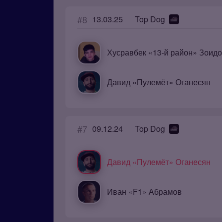
#8
13.03.25
Top Dog
Хусравбек «13-й район» Зоид
Давид «Пулемёт» Оганесян
#7
09.12.24
Top Dog
Давид «Пулемёт» Оганесян
Иван «F1» Абрамов