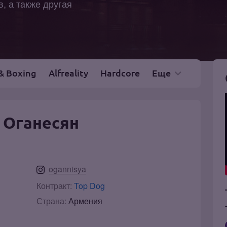
, а также другая
& Boxing
Alfreality
Hardcore
Еще
 Оганесян
ogannisya
Контракт:
Top Dog
Страна:
Армения