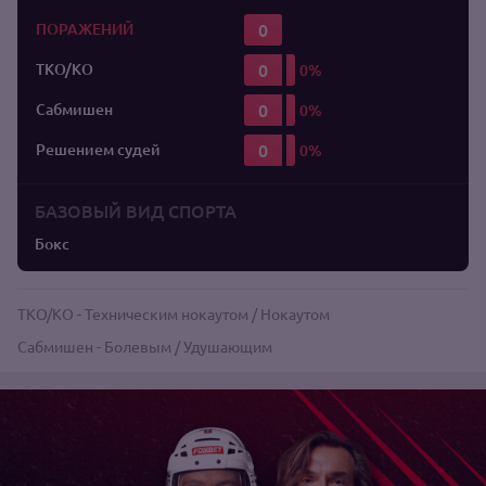
0
ПОРАЖЕНИЙ
0
TKO/KO
0
Сабмишен
0
Решением судей
БАЗОВЫЙ ВИД СПОРТА
Бокс
TKO/KO - Техническим нокаутом / Нокаутом
Сабмишен - Болевым / Удушающим