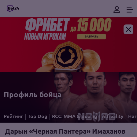
Профиль бойца
Рейтинг
Top Dog
RCC: MMA & Boxing
Alfreality
Har
Дарын «Черная Пантера» Имаханов