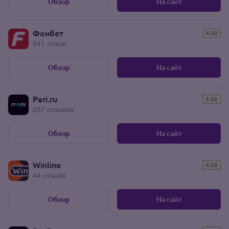
Обзор
На сайт
Фонбет
4.00
541 отзыв
Обзор
На сайт
Pari.ru
5.00
287 отзывов
Обзор
На сайт
Winline
4.59
44 отзыва
Обзор
На сайт