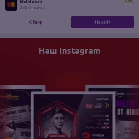
BetBoom
4.59
290 отзывов
Обзор
На сайт
Наш Instagram