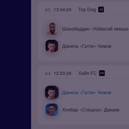
#5
13.04.24
Top Dog
Данила «Гатти» Чижов
#4
12.03.24
Хайп FC
Данила «Гатти» Чижов
Хочбар «Спецназ» Дакаев