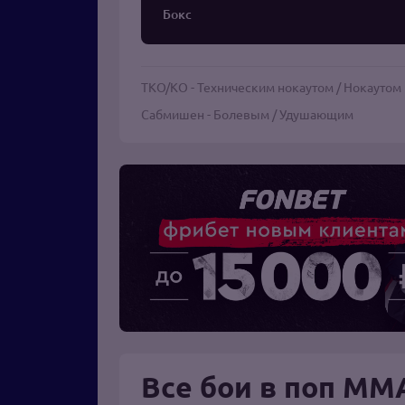
Бокс
TKO/KO - Техническим нокаутом / Нокаутом
Сабмишен - Болевым / Удушающим
Все бои в поп ММ