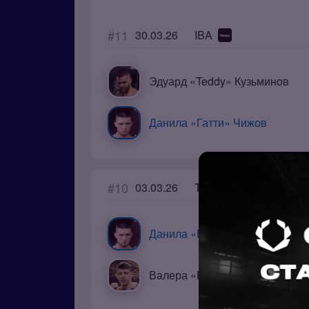
#11
30.03.26
IBA
Эдуард «Teddy» Кузьминов
Данила «Гатти» Чижов
#10
03.03.26
Top Dog
Данила «Гатти» Чижов
Валера «Валера» Заботин