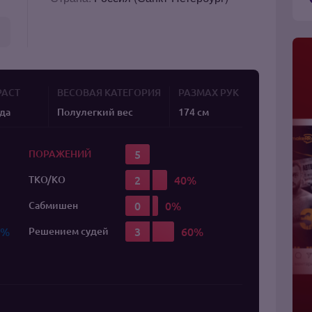
РАСТ
ВЕСОВАЯ КАТЕГОРИЯ
РАЗМАХ РУК
ода
Полулегкий вес
174 см
5
ПОРАЖЕНИЙ
2
TKO/KO
0
Сабмишен
3
Решением судей