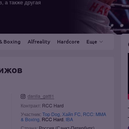
, а также другая
& Boxing
Alfreality
Hardcore
Еще
Чижов
danila_gatti1
Контракт:
RCC Hard
Участник:
Top Dog
,
Хайп FC
,
RCC: MMA
& Boxing
,
RCC Hard
,
IBA
Страна:
Россия (Санкт-Петербург)