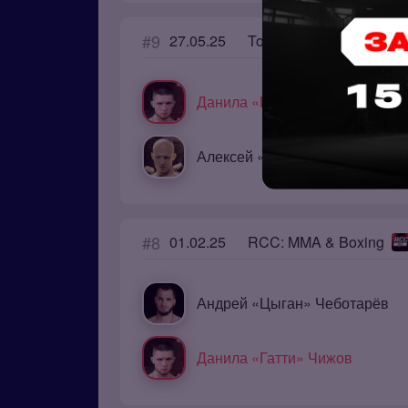
#9
27.05.25
Top Dog
Данила «Гатти» Чижов
Алексей «Мельник» Мельников
#8
01.02.25
RCC: MMA & Boxing
Андрей «Цыган» Чеботарёв
Данила «Гатти» Чижов