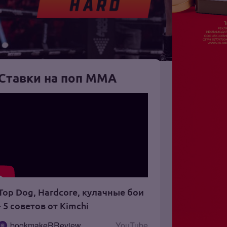
Ставки на поп ММА
Top Dog, Hardcore, кулачные бои
- 5 советов от Kimchi
bookmakeRReview
YouTube