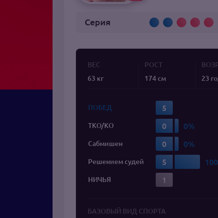
Серия
ВЕС
РОСТ
ВОЗ
63 кг
174 см
23 г
5
ПОБЕД
0
TKO/KO
0
Сабмишен
5
Решением судей
1
НИЧЬЯ
БАЗОВЫЙ ВИД СПОРТА