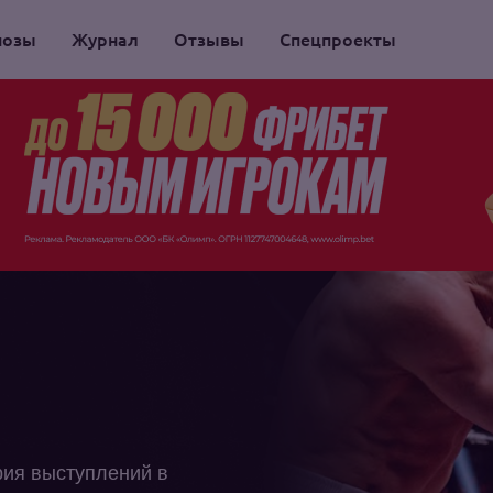
нозы
Журнал
Отзывы
Спецпроекты
рия выступлений в