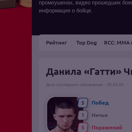
промоушенах, видео прошедших боев
информация о бойце.
Рейтинг
Top Dog
RCC: MMA 
Данила «Гатти» 
Дата последнего обновления - 25.04.24
5
1
5