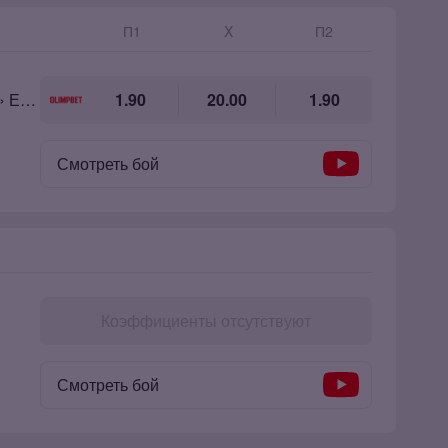
П1
X
П2
Шахобиддин «Узбексий левша» Егамов
1.90
20.00
1.90
Смотреть бой
Коэффициенты отсутствуют
Смотреть бой