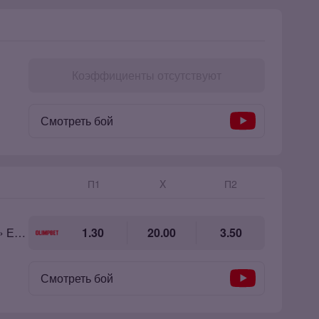
Коэффициенты отсутствуют
Смотреть бой
П1
X
П2
Шахобиддин «Узбексий левша» Егамов
1.30
20.00
3.50
Смотреть бой