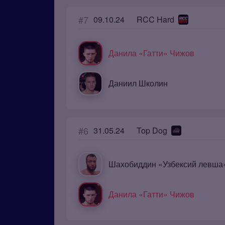
#7
09.10.24
RCC Hard
Данила «Гатти» Чижов
Даниил Школин
#6
31.05.24
Top Dog
Данила «Гатти» Чижов