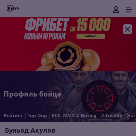
Профиль бойца
Рейтинг
Top Dog
RCC: MMA & Boxing
Alfreality
Har
Буньод Акулов