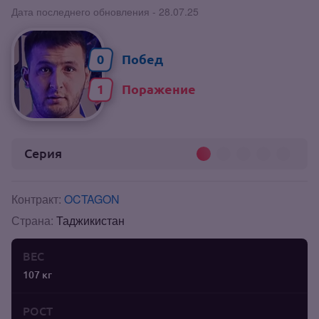
Дата последнего обновления - 28.07.25
0
1
Серия
Контракт:
OCTAGON
Страна:
Таджикистан
ВЕС
107 кг
РОСТ