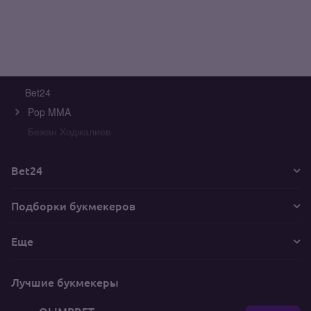
Bet24
Pop MMA
Бежан Ходжалиев
Bet24
Подборки букмекеров
Еще
Лучшие букмекеры