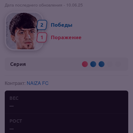
Дата последнего обновления - 10.06.25
2
1
Серия
Контракт:
NAIZA FC
ВЕС
—
РОСТ
—