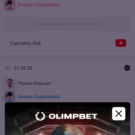
Бежан Ходжалиев
Коэффициенты отсутствуют
Смотреть бой
#2
31.05.25
Нован Каунанг
Бежан Ходжалиев
Коэффициенты отсутствуют
Смотреть бой