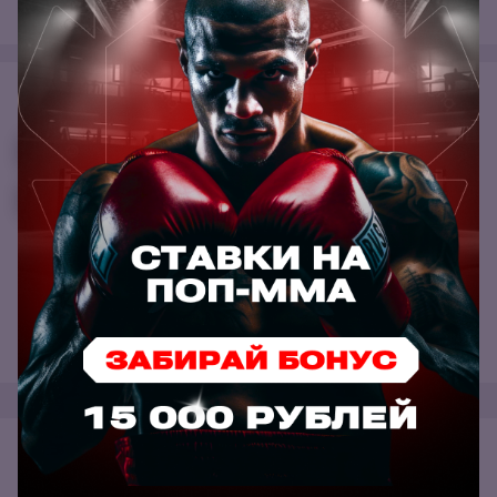
#1
22.05.25
Бежан Ходжалиев
Ерасыл Телеубаев
Коэффициенты отсутствуют
Смотреть бой
Ставки на поп ММА