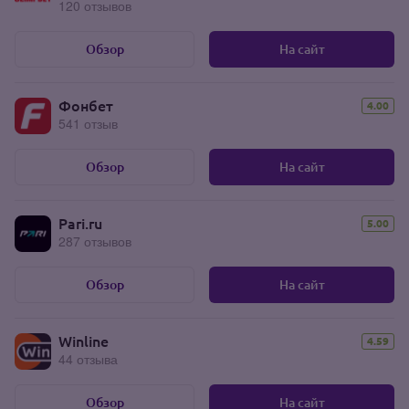
120 отзывов
Обзор
На сайт
Фонбет
4.00
541 отзыв
Обзор
На сайт
Pari.ru
5.00
287 отзывов
Обзор
На сайт
Winline
4.59
44 отзыва
Обзор
На сайт