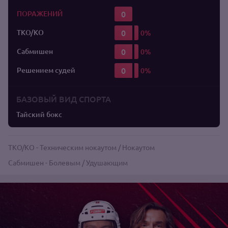
0
ПОРАЖЕНИЙ
0
TKO/KO
0
Сабмишен
0
Решением судей
БАЗОВЫЙ ВИД СПОРТА
Тайский бокс
TKO/KO - Техническим нокаутом / Нокаутом
Сабмишен - Болевым / Удушающим