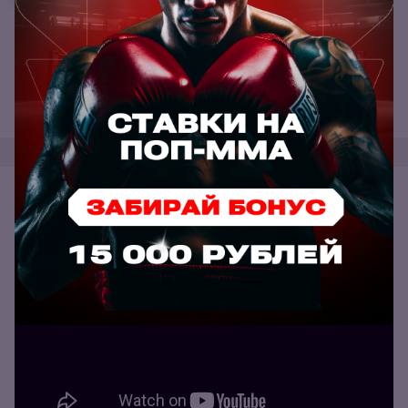
Коэффициенты отсутствуют
Смотреть бой
Ставки на поп ММА