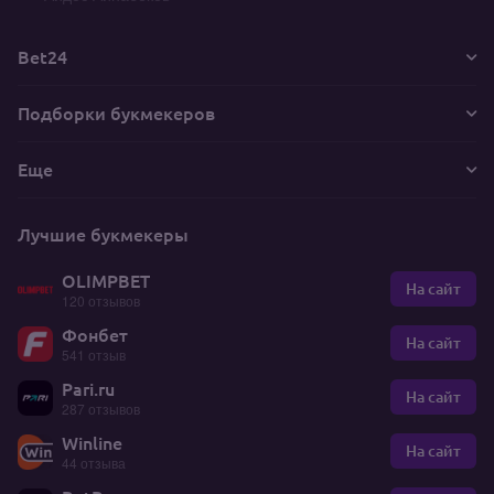
Bet24
Подборки букмекеров
Еще
Лучшие букмекеры
OLIMPBET
На сайт
120 отзывов
Фонбет
На сайт
541 отзыв
Pari.ru
На сайт
287 отзывов
Winline
На сайт
44 отзыва