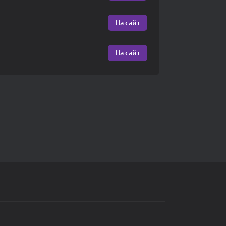
На сайт
На сайт