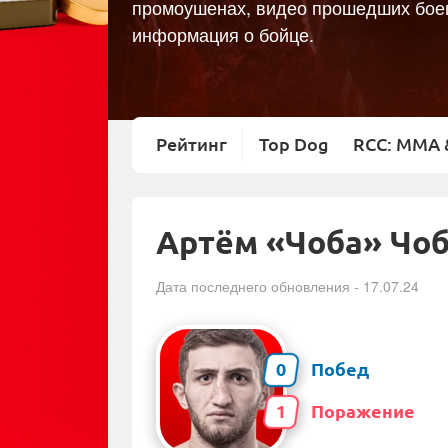
промоушенах, видео прошедших боев
информация о бойце.
Рейтинг
Top Dog
RCC: MMA 
Артём «Чоба» Чо
Дата последнего обновления - 17.07.24
0
1