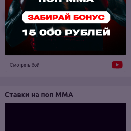
Антон Дрючин
Виталий Опарин
Коэффициенты отсутствуют
Смотреть бой
Ставки на поп ММА