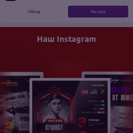
Обзор
На сайт
Наш Instagram