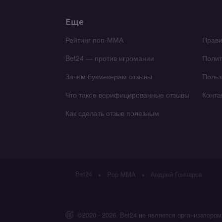
Еще
Рейтинг поп-ММА
Прави
Bet24 — против игромании
Полит
Зачем букмекерам отзывы
Польз
Что такое верифицированные отзывы
Конта
Как сделать отзыв полезным
Bet24
Pop MMA
Андрей Гончаров
©2020 - 2026. Bet24 не является организаторо