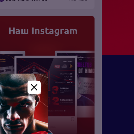
Наш Instagram