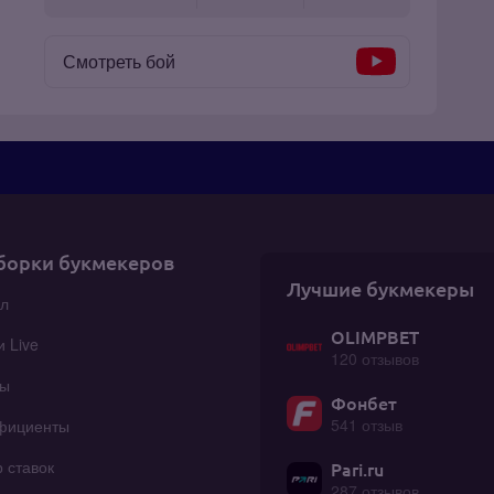
Смотреть бой
борки букмекеров
Лучшие букмекеры
л
OLIMPBET
и Live
120 отзывов
сы
Фонбет
541 отзыв
фициенты
 ставок
Pari.ru
287 отзывов