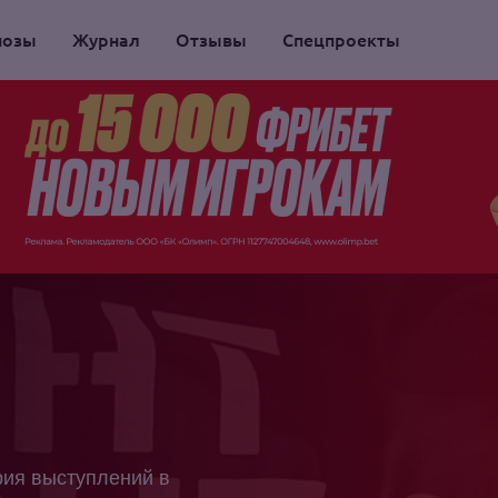
нозы
Журнал
Отзывы
Спецпроекты
рия выступлений в