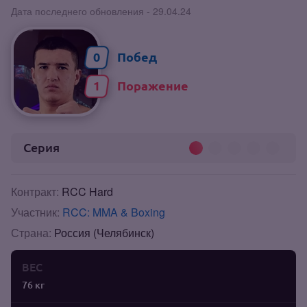
Дата последнего обновления - 29.04.24
0
1
Серия
Контракт:
RCC Hard
Участник:
RCC: MMA & Boxing
Страна:
Россия (Челябинск)
ВЕС
76 кг