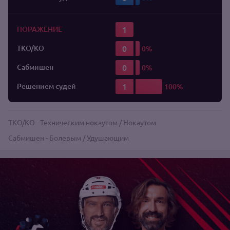
1
ПОРАЖЕНИЕ
0
TKO/KO
0
Сабмишен
1
Решением судей
TKO/KO - Техническим нокаутом / Нокаутом
Сабмишен - Болевым / Удушающим