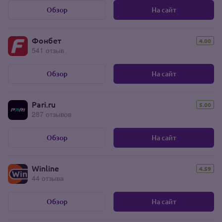
Обзор
На сайт
Фонбет
4.00
541 отзыв
Обзор
На сайт
Pari.ru
5.00
287 отзывов
Обзор
На сайт
Winline
4.59
44 отзыва
Обзор
На сайт