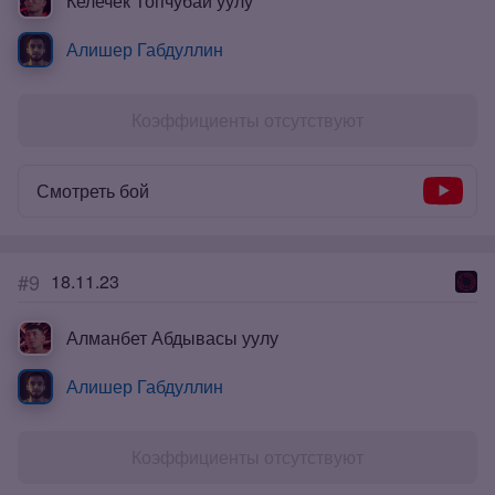
Келечек Топчубай уулу
Алишер Габдуллин
Коэффициенты отсутствуют
Смотреть бой
#9
18.11.23
Алманбет Абдывасы уулу
Алишер Габдуллин
Коэффициенты отсутствуют