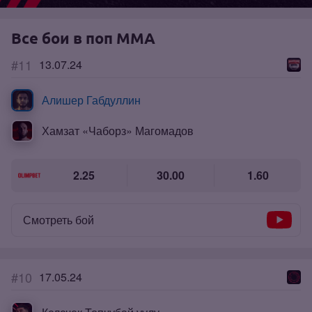
Все бои в поп ММА
#11
13.07.24
Алишер Габдуллин
Хамзат «Чаборз» Магомадов
2.25
30.00
1.60
Смотреть бой
#10
17.05.24