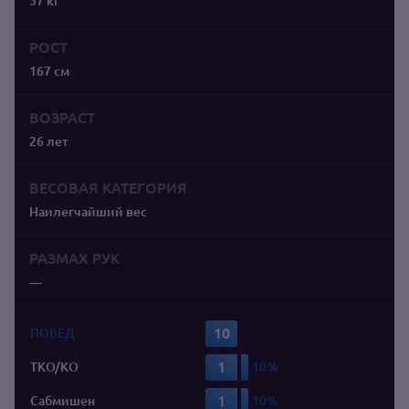
57 кг
РОСТ
167 см
ВОЗРАСТ
26 лет
ВЕСОВАЯ КАТЕГОРИЯ
Наилегчайший вес
РАЗМАХ РУК
—
10
ПОБЕД
1
TKO/KO
1
Сабмишен