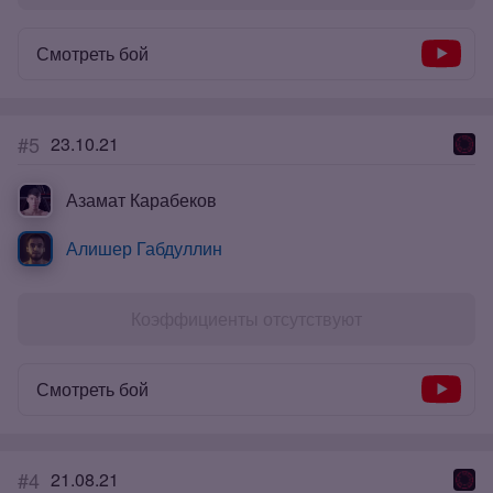
Смотреть бой
#5
23.10.21
Азамат Карабеков
Алишер Габдуллин
Коэффициенты отсутствуют
Смотреть бой
#4
21.08.21