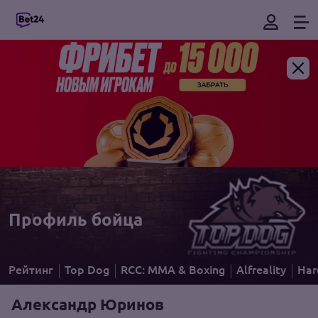
Профиль бойца
Рейтинг
Top Dog
RCC: MMA & Boxing
Alfreality
Har
Александр Юринов