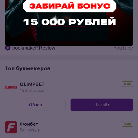
Top Dog, Hardcore, кулачные бои - 5 советов от
Kimchi
bookmakeRReview
YouTube
Топ букмекеров
OLIMPBET
4.86
120 отзывов
Обзор
На сайт
Фонбет
4.00
541 отзыв