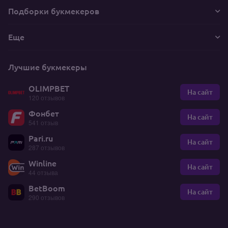
Подборки букмекеров
Еще
Лучшие букмекеры
OLIMPBET
На сайт
120 отзывов
Фонбет
На сайт
541 отзыв
Pari.ru
На сайт
287 отзывов
Winline
На сайт
44 отзыва
BetBoom
На сайт
290 отзывов