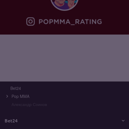
Bet24
Pop MMA
Александр Соинов
Bet24