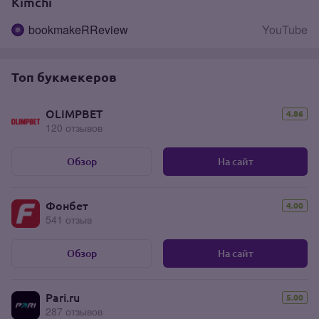
Kimchi
bookmakeRReview
YouTube
Топ букмекеров
OLIMPBET
4.86
120 отзывов
Обзор
На сайт
Фонбет
4.00
541 отзыв
Обзор
На сайт
Pari.ru
5.00
287 отзывов