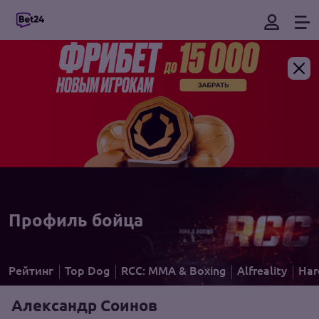
Профиль бойца
Рейтинг
Top Dog
RCC: MMA & Boxing
Alfreality
Har
Александр Соинов