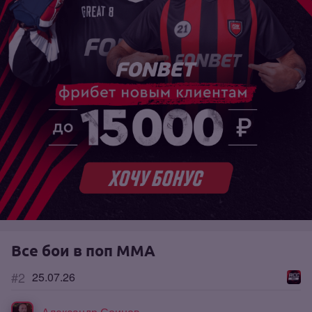
Все бои в поп ММА
#2
25.07.26