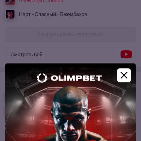
Александр Соинов
Нарт «Опасный» Бжембахов
Коэффициенты отсутствуют
Смотреть бой
#1
17.05.26
Александр Соинов
Александр Сушков
Коэффициенты отсутствуют