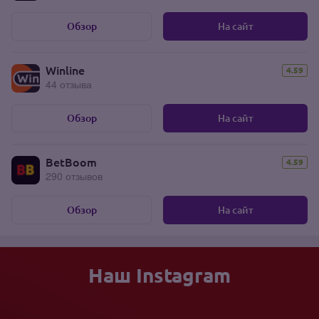
Обзор
На сайт
Winline
4.59
44 отзыва
Обзор
На сайт
BetBoom
4.59
290 отзывов
Обзор
На сайт
Наш Instagram