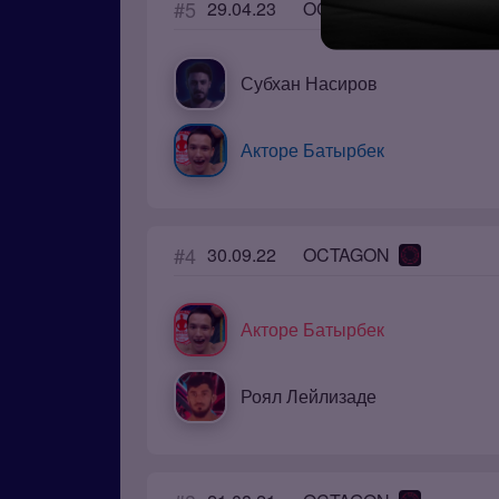
#5
29.04.23
OCTAGON
Субхан Насиров
Акторе Батырбек
#4
30.09.22
OCTAGON
Акторе Батырбек
Роял Лейлизаде