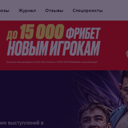
нозы
Журнал
Отзывы
Спецпроекты
рия выступлений в