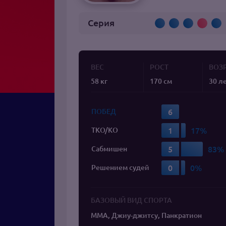
Серия
ВЕС
РОСТ
ВОЗ
58 кг
170 см
30 л
6
ПОБЕД
1
TKO/KO
5
Сабмишен
0
Решением судей
БАЗОВЫЙ ВИД СПОРТА
ММА, Джиу-джитсу, Панкратион