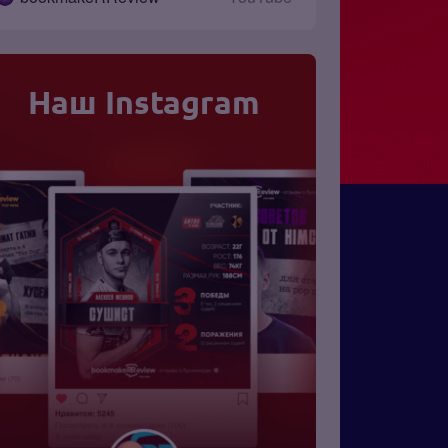
Наш Instagram