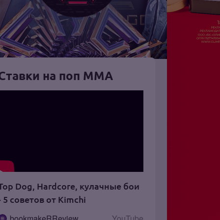
Ставки на поп ММА
Top Dog, Hardcore, кулачные бои
- 5 советов от Kimchi
bookmakeRReview
YouTube