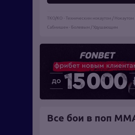
TKO/KO - Техническим нокаутом / Нокаутом
Сабмишен - Болевым / Удушающим
Все бои в поп ММ