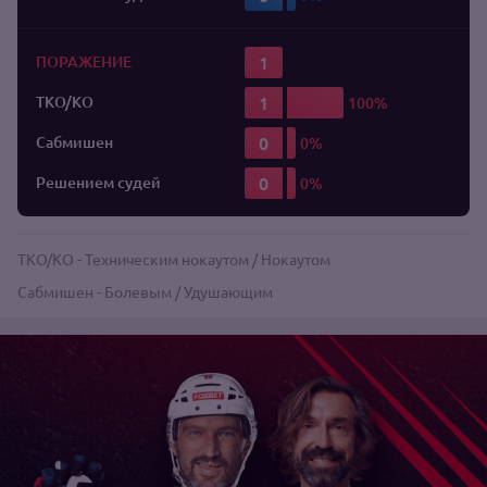
1
ПОРАЖЕНИЕ
1
TKO/KO
0
Сабмишен
0
Решением судей
TKO/KO - Техническим нокаутом / Нокаутом
Сабмишен - Болевым / Удушающим