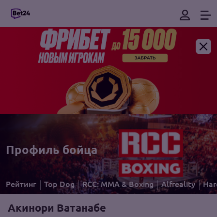
Профиль бойца
Рейтинг
Top Dog
RCC: MMA & Boxing
Alfreality
Har
Акинори Ватанабе