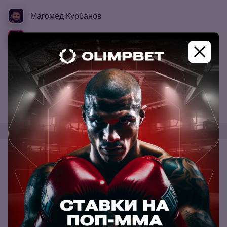
Магомед Курбанов
Акинори Ватанабе
Коэффициенты отсутствуют
Смотреть бой
Ставки на поп ММА