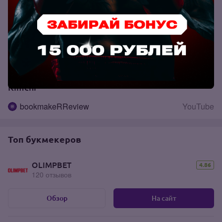
Top Dog, Hardcore, кулачные бои - 5 советов от
Kimchi
bookmakeRReview
YouTube
Топ букмекеров
OLIMPBET
4.86
120 отзывов
Обзор
На сайт