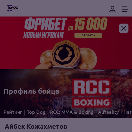
Профиль бойца
Рейтинг
Top Dog
RCC: MMA & Boxing
Alfreality
Har
Айбек Кожахметов