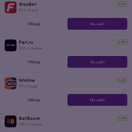
Фонбет
4.00
541 отзыв
Обзор
На сайт
Pari.ru
5.00
286 отзывов
Обзор
На сайт
Winline
4.59
44 отзыва
Обзор
На сайт
BetBoom
4.59
290 отзывов