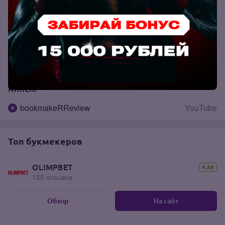
Top Dog, Hardcore, кулачные бои - 5 советов от
Kimchi
bookmakeRReview
YouTube
Топ букмекеров
OLIMPBET
4.86
120 отзывов
Обзор
На сайт