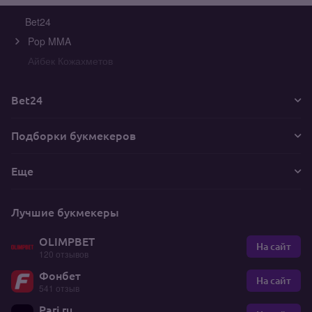
Bet24
Pop MMA
Айбек Кожахметов
Bet24
Подборки букмекеров
Еще
Лучшие букмекеры
OLIMPBET
На сайт
120 отзывов
Фонбет
На сайт
541 отзыв
Pari.ru