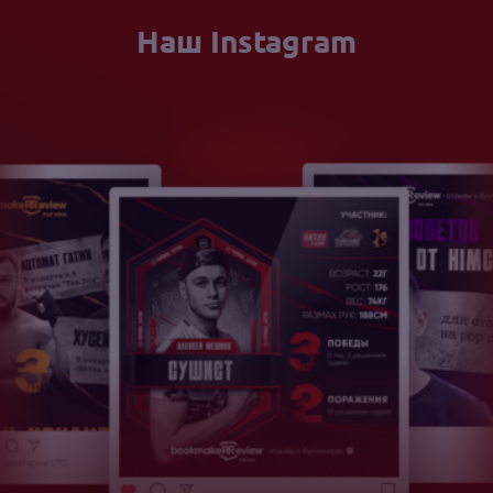
Наш Instagram