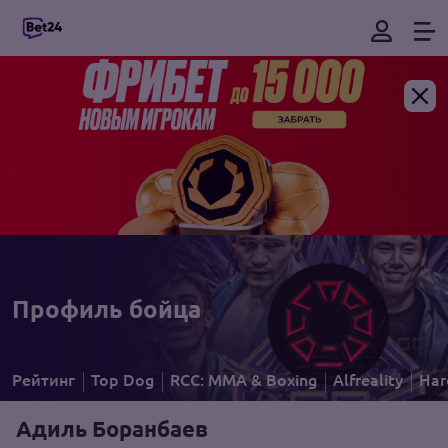
Профиль бойца
Рейтинг
Top Dog
RCC: MMA & Boxing
Alfreality
Har
Адиль Боранбаев