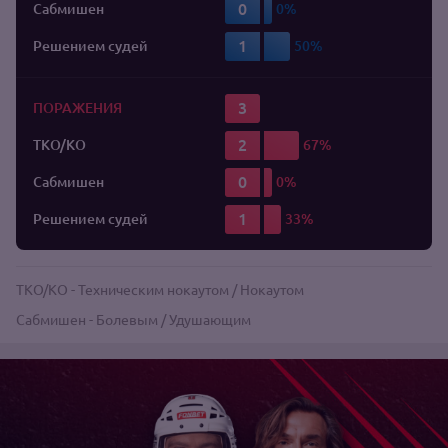
0
Сабмишен
1
Решением судей
3
ПОРАЖЕНИЯ
2
TKO/KO
0
Сабмишен
1
Решением судей
TKO/KO - Техническим нокаутом / Нокаутом
Сабмишен - Болевым / Удушающим