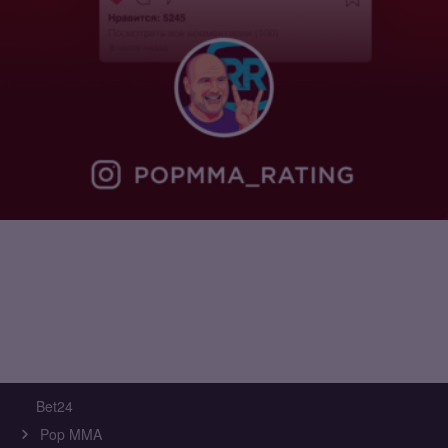
Bet24
Pop MMA