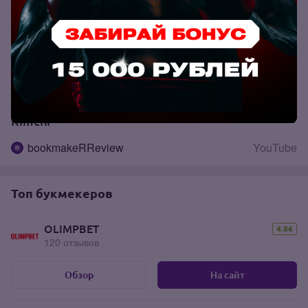
Top Dog, Hardcore, кулачные бои - 5 советов от
Kimchi
bookmakeRReview
YouTube
Топ букмекеров
OLIMPBET
4.86
120 отзывов
Обзор
На сайт