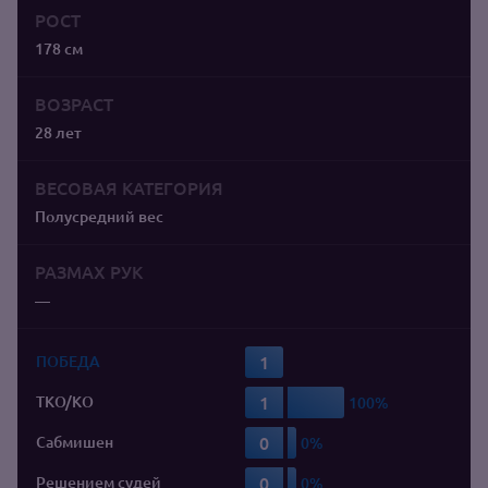
РОСТ
178 см
ВОЗРАСТ
28 лет
ВЕСОВАЯ КАТЕГОРИЯ
Полусредний вес
РАЗМАХ РУК
—
1
ПОБЕДА
1
TKO/KO
0
Сабмишен
0
Решением судей