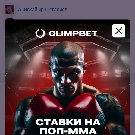
Абилхайыр Шегалиев
Иван Ерхов
Коэффициенты отсутствуют
Смотреть бой
Ставки на поп ММА