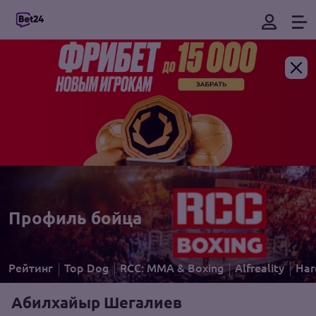
Профиль бойца
Рейтинг
Top Dog
RCC: MMA & Boxing
Alfreality
Har
Абилхайыр Шегалиев